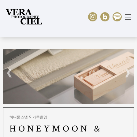
HOME
PORTFOLIO
∨
PRICING
∨
ABOUT US
CONTACT
허니문스냅 & 가족촬영
HONEYMOON &