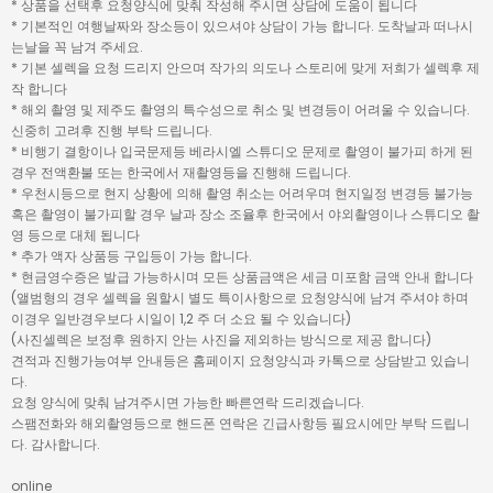
* 상품을 선택후 요청양식에 맞춰 작성해 주시면 상담에 도움이 됩니다
* 기본적인 여행날짜와 장소등이 있으셔야 상담이 가능 합니다. 도착날과 떠나시
는날을 꼭 남겨 주세요.
* 기본 셀렉을 요청 드리지 안으며 작가의 의도나 스토리에 맞게 저희가 셀렉후 제
작 합니다
* 해외 촬영 및 제주도 촬영의 특수성으로 취소 및 변경등이 어려울 수 있습니다.
신중히 고려후 진행 부탁 드립니다.
* 비행기 결항이나 입국문제등 베라시엘 스튜디오 문제로 촬영이 불가피 하게 된
경우 전액환불 또는 한국에서 재촬영등을 진행해 드립니다.
* 우천시등으로 현지 상황에 의해 촬영 취소는 어려우며 현지일정 변경등 불가능
혹은 촬영이 불가피할 경우 날과 장소 조율후 한국에서 야외촬영이나 스튜디오 촬
영 등으로 대체 됩니다
* 추가 액자 상품등 구입등이 가능 합니다.
* 현금영수증은 발급 가능하시며 모든 상품금액은 세금 미포함 금액 안내 합니다
(앨범형의 경우 셀렉을 원할시 별도 특이사항으로 요청양식에 남겨 주셔야 하며
이경우 일반경우보다 시일이 1,2 주 더 소요 될 수 있습니다)
(사진셀렉은 보정후 원하지 안는 사진을 제외하는 방식으로 제공 합니다)
견적과 진행가능여부 안내등은 홈페이지 요청양식과 카톡으로 상담받고 있습니
다.
요청 양식에 맞춰 남겨주시면 가능한 빠른연락 드리겠습니다.
스팸전화와 해외촬영등으로 핸드폰 연락은 긴급사항등 필요시에만 부탁 드립니
다. 감사합니다.
online