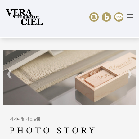
HOME
PORTFOLIO
∨
PRICING
∨
ABOUT US
CONTACT
데이터형 기본상품
PHOTO STORY