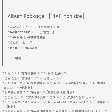
Album Package II [14×11 inch size]
* 시작시간 기준 1시간 전 컨셉촬영 진행
* 14×11 size 50P 프리미엄 앨범 3권
* 가족 단체 및 원판촬영 포함
* 후보정 파일 제공
* 14×11 inch 액자제공
– 80 만원
* 서울 이외의 지역은 출장비 추가 될 수 있습니다
* 평일 진행시 할인된 가격으로 진행 됩니다
* 편집앨범으로 제작 가능하며 이 경우 작업시일과 페이지 수 등이 변화 합니다
(별도로 상담 바랍니다)
* 압축앨범으로 제작 가능 합니다 (편집앨범으로 제공)
* 상품을 선택후 요청양식에 맞춰 작성해 주시면 상담에 도움이 됩니다
* 기본 셀렉을 요청 드리지 안으며 작가의 의도나 스토리에 맞게 저희가 셀렉후 제
작 합니다
* 현금영수증은 발급 가능하시며 모든 상품금액은 세금 미포함 금액 안내 합니다